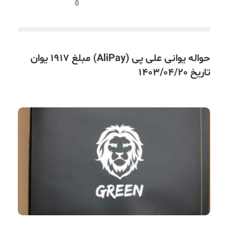
حواله یوانی علی پی (AliPay) مبلغ 1917 یوان
تاریخ 1403/04/20