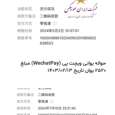
حواله یوانی ویچت پی (WechatPay) مبلغ
2520 یوان تاریخ 1403/02/13