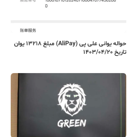
حواله یوانی علی پی (AliPay) مبلغ 13218 یوان
تاریخ 1403/04/20