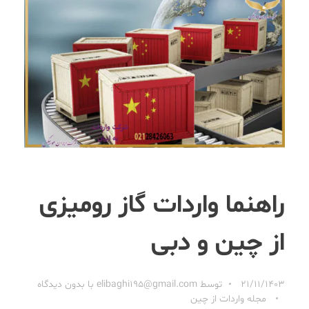
راهنما واردات گاز رومیزی
از چین و دبی
21/11/1403
توسط
elibaghi195@gmail.com
با
بدون دیدگاه
مجله واردات از چین