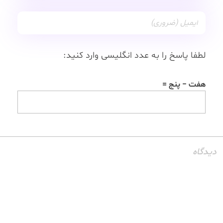
لطفا پاسخ را به عدد انگلیسی وارد کنید:
هفت − پنج =