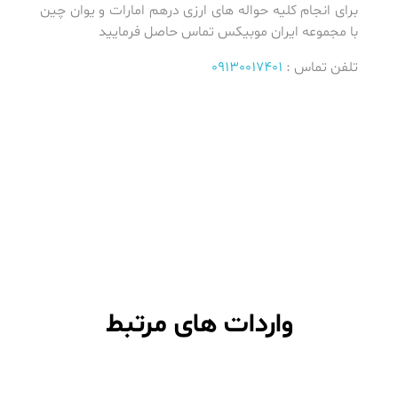
برای انجام کلیه حواله های ارزی درهم امارات و یوان چین
با مجموعه ایران موبیکس تماس حاصل فرمایید
تلفن تماس :
09130017401
واردات های مرتبط