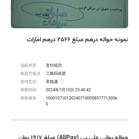
نمونه حواله درهم مبلغ 2566 درهم امارات
حواله یوانی علی پی (AliPay) مبلغ 1917 یوان