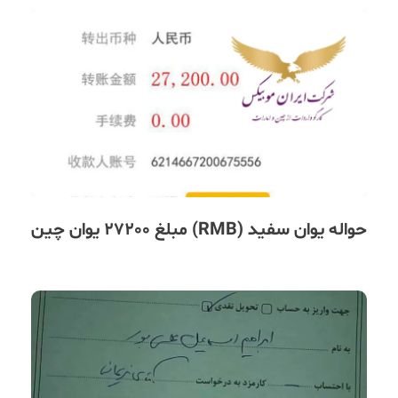
حواله یوان سفید (RMB) مبلغ 27200 یوان چین