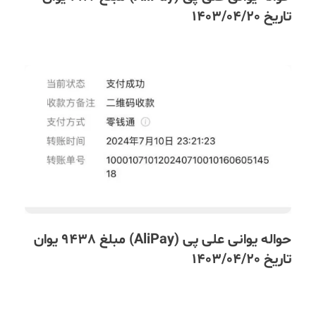
تاریخ 1403/04/20
حواله یوانی علی پی (AliPay) مبلغ 9438 یوان
تاریخ 1403/04/20