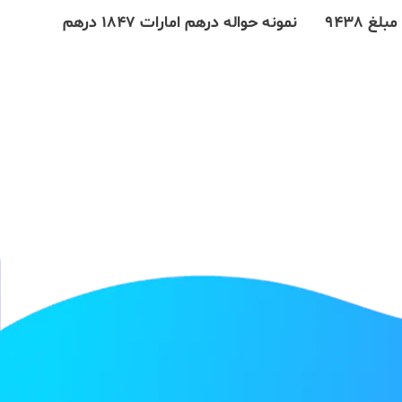
حواله یوانی علی پی (AliPay) مبلغ 9438
نمونه حواله درهم امارات 1847 درهم