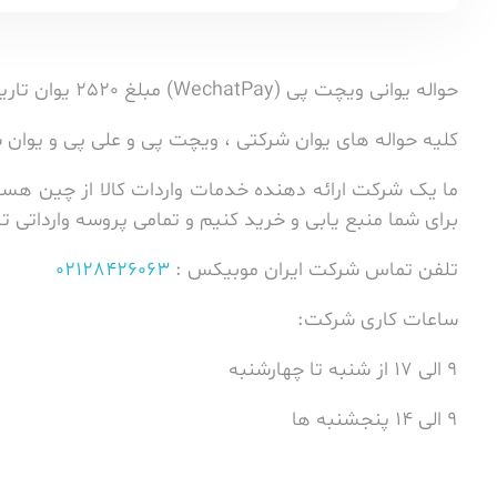
حواله یوانی ویچت پی (WechatPay) مبلغ 2520 یوان تاریخ 1403/02/13 توسط
کلیه حواله های یوان شرکتی ، ویچت پی و علی پی و یوان
ما یک شرکت ارائه دهنده خدمات واردات کالا از چین هست
برای شما منبع یابی و خرید کنیم و تمامی پروسه وارداتی
تلفن تماس شرکت ایران موبیکس :
02128426063
ساعات کاری شرکت:
9 الی 17 از شنبه تا چهارشنبه
9 الی 14 پنجشنبه ها