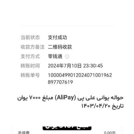
حواله یوانی علی پی (AliPay) مبلغ 7000 یوان
تاریخ 1403/04/20