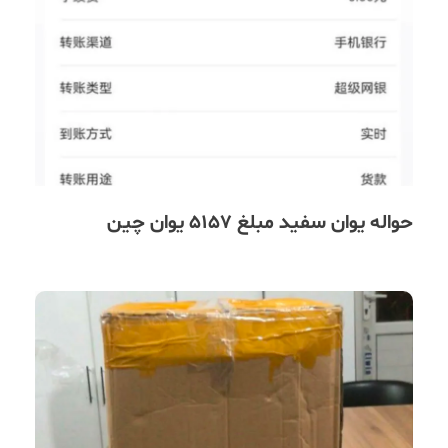
حواله یوان سفید مبلغ 5157 یوان چین