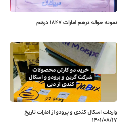
نمونه حواله درهم امارات 1847 درهم
واردات اسکال کندی و پرودو از امارات تاریخ
1401/08/17