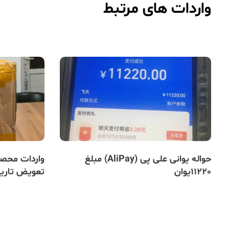
واردات های مرتبط
حواله یوانی علی پی (AliPay) مبلغ
واردات محصو
11220یوان
تعویض تاریخ 1/06/17