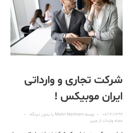
شرکت تجاری و وارداتی
ایران موبیکس !
08/12/1399
توسط
Matin Narimani
با
بدون دیدگاه
مجله واردات از چین