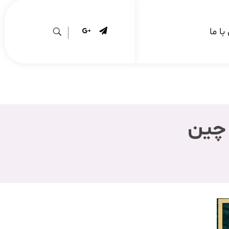
ا ما
 چین