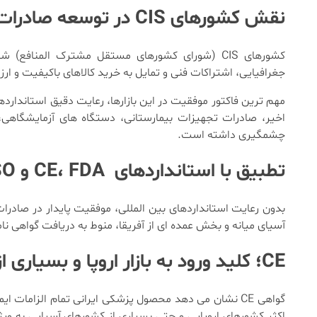
نقش کشورهای CIS در توسعه صادرات تجهیزات پزشکی ایران
کشورهای CIS (شورای کشورهای مستقل مشترک المناف
جغرافیایی، اشتراکات فنی و تمایل به خرید کالاهای باکیفیت و ارزا
مهم ترین فاکتور موفقیت در این بازارها، رعایت دقیق استاندارد
اخیر، صادرات تجهیزات بیمارستانی، دستگاه های آزمایشگاهی،
چشمگیری داشته است.
تطبیق با استانداردهای CE، FDA و ISO
بدون رعایت استانداردهای بین المللی، موفقیت پایدار در صادرات 
آسیای میانه و بخش عمده ای از آفریقا، منوط به دریافت گواهی ن
CE؛ کلید ورود به بازار اروپا و بسیاری از بازارهای آسیایی
گواهی CE نشان می دهد محصول پزشکی ایرانی تمام الزامات