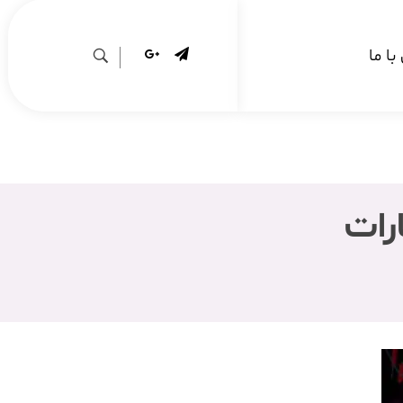
ا ما
رات