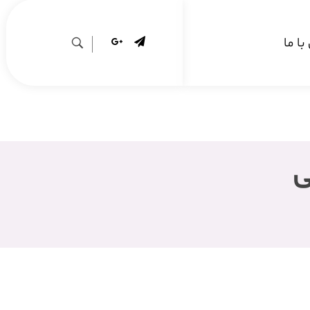
ا ما
ی