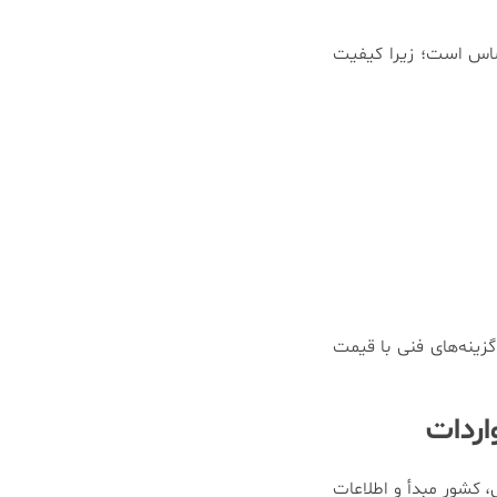
ساس است؛ زیرا کیفیت
Siemens، AB و غیره، امکان تأمین بهترین گزینه‌های فنی با قیمت
اردات
یط حمل، کشور مبدأ و اطلاعات