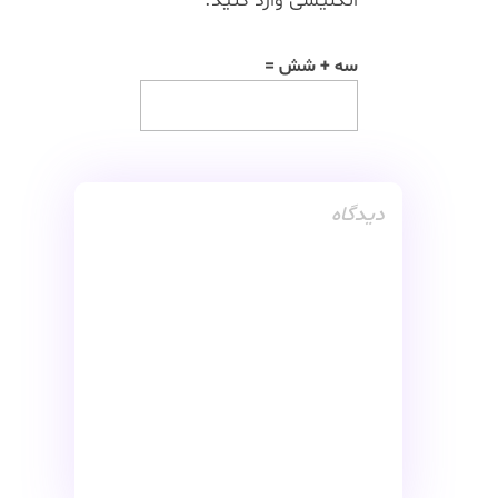
انگلیسی وارد کنید:
سه + شش =