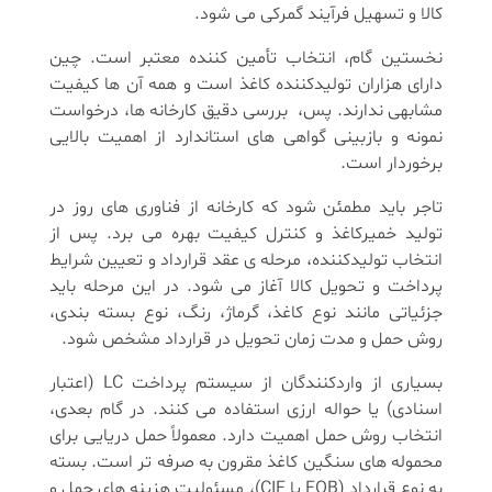
کالا و تسهیل فرآیند گمرکی می شود.
نخستین گام، انتخاب تأمین کننده معتبر است. چین
دارای هزاران تولیدکننده کاغذ است و همه آن ها کیفیت
مشابهی ندارند. پس، بررسی دقیق کارخانه ها، درخواست
نمونه و بازبینی گواهی های استاندارد از اهمیت بالایی
برخوردار است.
تاجر باید مطمئن شود که کارخانه از فناوری های روز در
تولید خمیرکاغذ و کنترل کیفیت بهره می برد. پس از
انتخاب تولیدکننده، مرحله ی عقد قرارداد و تعیین شرایط
پرداخت و تحویل کالا آغاز می شود. در این مرحله باید
جزئیاتی مانند نوع کاغذ، گرماژ، رنگ، نوع بسته بندی،
روش حمل و مدت زمان تحویل در قرارداد مشخص شود.
بسیاری از واردکنندگان از سیستم پرداخت LC (اعتبار
اسنادی) یا حواله ارزی استفاده می کنند. در گام بعدی،
انتخاب روش حمل اهمیت دارد. معمولاً حمل دریایی برای
محموله های سنگین کاغذ مقرون به صرفه تر است. بسته
به نوع قرارداد (FOB یا CIF)، مسئولیت هزینه های حمل و