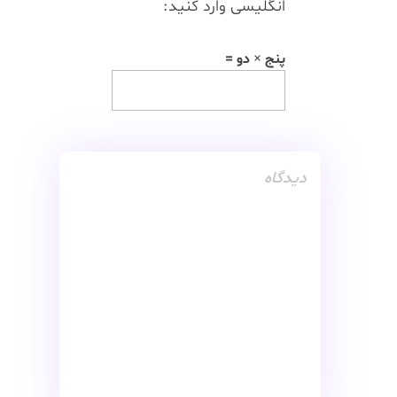
انگلیسی وارد کنید:
پنج × دو =