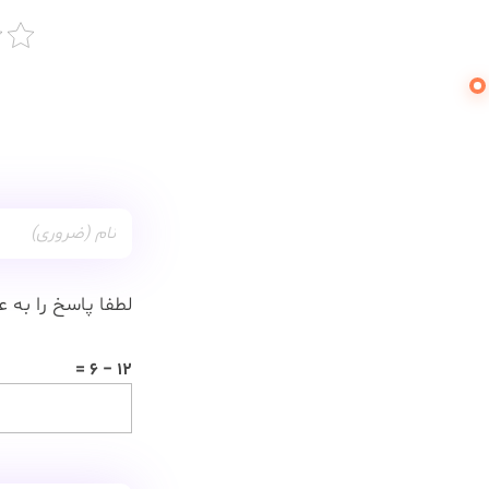
لطفا پاسخ را به ع
12 − 6 =