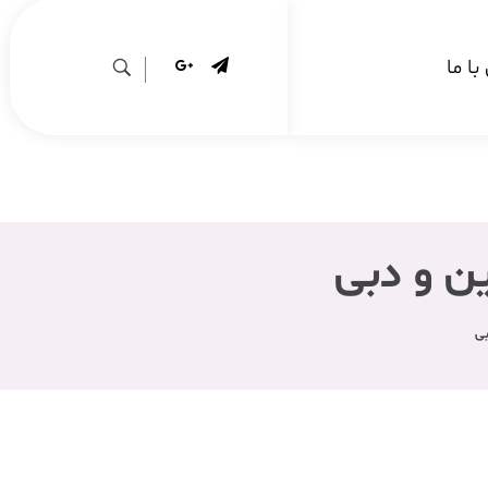
ا ما
ن و دبی
بی