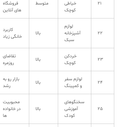
21
خیاطی
متوسط
فروشگاه
کوچک
های آنلاین
لوازم
کاربرد
22
آشپزخانه
بالا
خانگی زیاد
سبک
خردکن
تقاضای
23
بالا
کوچک
روزمره
لوازم سفر
بازار رو به
24
بالا
و کمپینگ
رشد
سخنگوهای
محبوبیت
25
آموزشی
بالا
در خانواده
کودک
ها