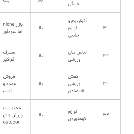
بالا
پت
خانگی
آکواریوم و
بازار niche
31
لوازم
بالا
اما سودآور
جانبی
لباس های
مصرف
32
بالا
ورزشی
فراگیر
کفش
فروش
33
ورزشی
بالا
عمده و
اقتصادی
ثابت
محبوبیت
لوازم
34
بالا
ورزش های
کوهنوردی
outdoor