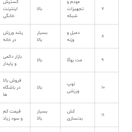
مودم و
گسترش
7
تجهیزات
بالا
اینترنت
شبکه
خانگی
دمبل و
بسیار
رشد ورزش
8
وزنه
بالا
در خانه
بازار دائمی
9
مت یوگا
بالا
و پایدار
فروش بالا
توپ
10
بالا
در باشگاه
ورزشی
ها
کش
بسیار
قیمت کم
11
بدنسازی
بالا
و سود زیاد