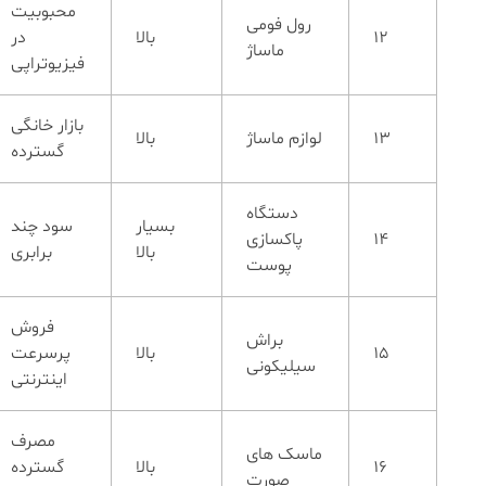
محبوبیت
رول فومی
12
بالا
در
ماساژ
فیزیوتراپی
بازار خانگی
13
لوازم ماساژ
بالا
گسترده
دستگاه
بسیار
سود چند
14
پاکسازی
بالا
برابری
پوست
فروش
براش
15
بالا
پرسرعت
سیلیکونی
اینترنتی
مصرف
ماسک های
16
بالا
گسترده
صورت