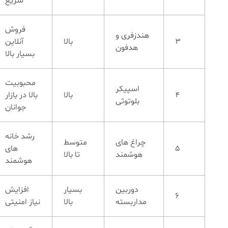
سریع
فروش
هندزفری و
3
بالا
آنلاین
هدفون
بسیار بالا
محبوبیت
اسپیکر
4
بالا
بالا در بازار
بلوتوثی
جوانان
رشد خانه
چراغ های
متوسط
5
های
هوشمند
تا بالا
هوشمند
دوربین
بسیار
افزایش
6
مداربسته
بالا
نیاز امنیتی